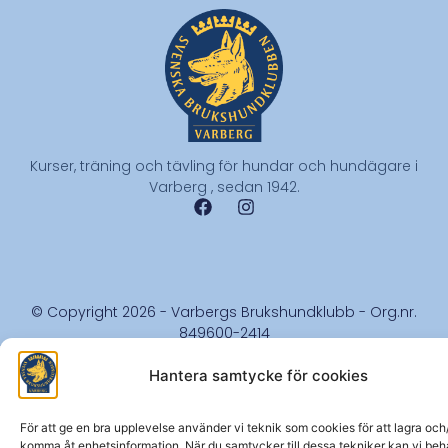
Kurser, träning och tävling för hundar och hundägare i
Varberg , sedan 1942.
© Copyright 2026 - Varbergs Brukshundklubb - Org.nr.
849600-2414
Hantera samtycke för cookies
För att ge en bra upplevelse använder vi teknik som cookies för att lagra och/
komma åt enhetsinformation. När du samtycker till dessa tekniker kan vi be