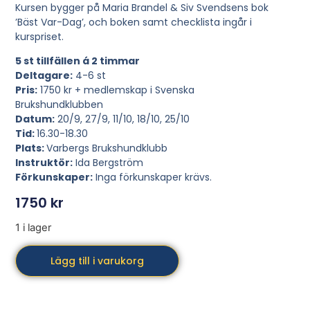
Kursen bygger på Maria Brandel & Siv Svendsens bok
’Bäst Var-Dag’, och boken samt checklista ingår i
kurspriset.
5 st tillfällen á 2 timmar
Deltagare:
4-6 st
Pris:
1750 kr + medlemskap i Svenska
Brukshundklubben
Datum:
20/9, 27/9, 11/10, 18/10, 25/10
Tid:
16.30-18.30
Plats:
Varbergs Brukshundklubb
Instruktör:
Ida Bergström
Förkunskaper:
Inga förkunskaper krävs.
1750
kr
1 i lager
Lägg till i varukorg