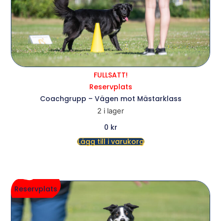
FULLSATT!
Reservplats
Coachgrupp – Vägen mot Mästarklass
2 i lager
0
kr
Lägg till i varukorg
Reservplats