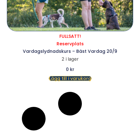
FULLSATT!
Reservplats
Vardagslydnadskurs – Bäst Vardag 20/9
2 i lager
0
kr
Lägg till i varukorg