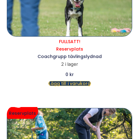
FULLSATT!
Reservplats
Coachgrupp tävlingslydnad
2 i lager
0
kr
Lägg till i varukorg
Reservplats